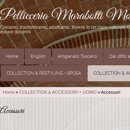
Pellicceria Marabotti Mo
Creiamo, trasformiamo, adattiamo. Investi in un capo naturale 
durare decenni
Home
English
Artigianato Toscano
Dal 1860 
COLLECTION & RESTYLING + SPOSA
COLLECTION & A
Home
»
COLLECTION & ACCESSORI + UOMO
» Accessori
Accessori