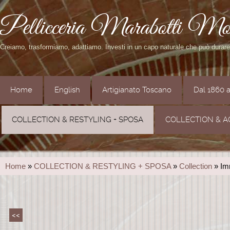
Pellicceria Marabotti Mo
Creiamo, trasformiamo, adattiamo. Investi in un capo naturale che può durar
Home
English
Artigianato Toscano
Dal 1860 
COLLECTION & RESTYLING + SPOSA
COLLECTION & A
Home
»
COLLECTION & RESTYLING + SPOSA
»
Collection
» Im
<<