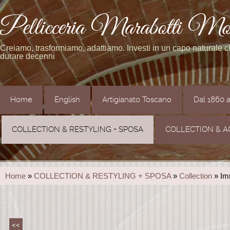
Pellicceria Marabotti Mo
Creiamo, trasformiamo, adattiamo. Investi in un capo naturale 
durare decenni
Home
English
Artigianato Toscano
Dal 1860 
COLLECTION & RESTYLING + SPOSA
COLLECTION & A
Home
»
COLLECTION & RESTYLING + SPOSA
»
Collection
» Im
<<