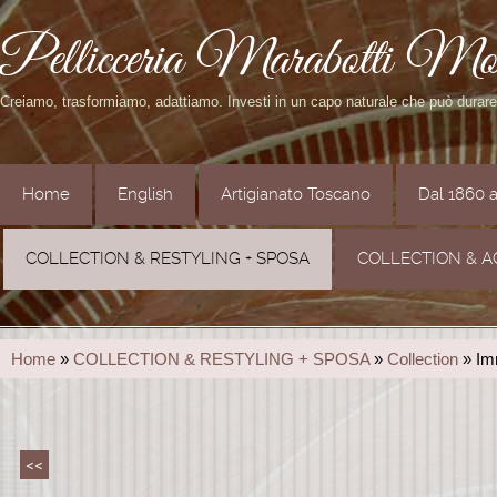
Pellicceria Marabotti Mo
Creiamo, trasformiamo, adattiamo. Investi in un capo naturale che può durar
Home
English
Artigianato Toscano
Dal 1860 
COLLECTION & RESTYLING + SPOSA
COLLECTION & A
Home
»
COLLECTION & RESTYLING + SPOSA
»
Collection
» Im
<<