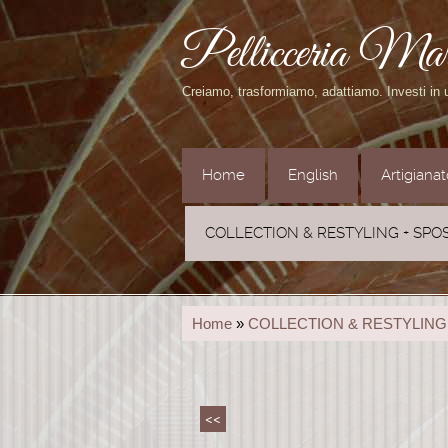
Pellicceria Ma
Creiamo, trasformiamo, adattiamo. Investi in
Home
English
Artigiana
COLLECTION & RESTYLING + SPO
Home
»
COLLECTION & RESTYLING
<<