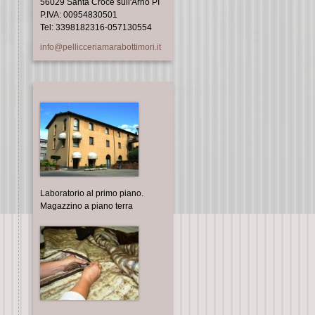
56029 Santa Croce sull'Arno PI
P.IVA: 00954830501
Tel: 3398182316-057130554
info@pellicceriamarabottimori.it
Laboratorio al primo piano.
Magazzino a piano terra