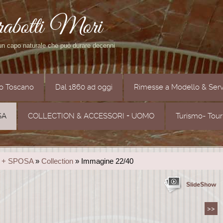
rabotti Mori
 un capo naturale che può durare decenni
to Toscano
Dal 1860 ad oggi
Rimesse a Modello & Serv
SA
COLLECTION & ACCESSORI + UOMO
Turismo- Tou
 + SPOSA
»
Collection
» Immagine 22/40
SlideShow
>>