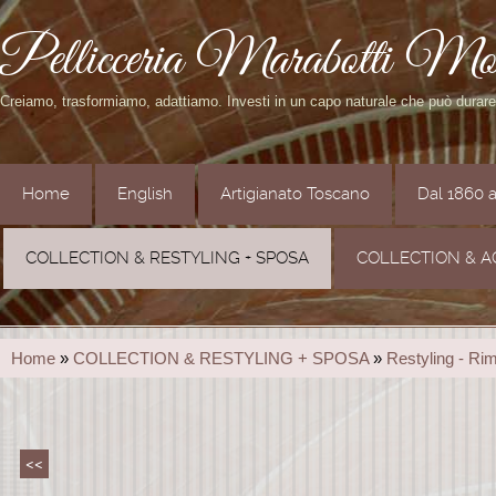
Pellicceria Marabotti Mo
Creiamo, trasformiamo, adattiamo. Investi in un capo naturale che può durar
Home
English
Artigianato Toscano
Dal 1860 
COLLECTION & RESTYLING + SPOSA
COLLECTION & A
Home
»
COLLECTION & RESTYLING + SPOSA
»
Restyling - Ri
<<