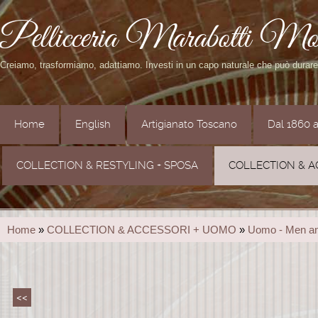
Pellicceria Marabotti Mo
Creiamo, trasformiamo, adattiamo. Investi in un capo naturale che può durar
Home
English
Artigianato Toscano
Dal 1860 
COLLECTION & RESTYLING + SPOSA
COLLECTION & A
Home
»
COLLECTION & ACCESSORI + UOMO
»
Uomo - Men a
<<