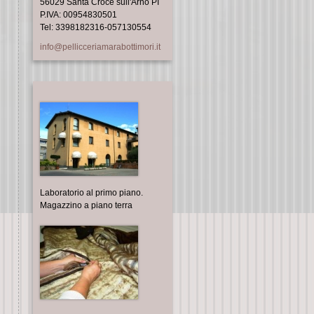
56029 Santa Croce sull'Arno PI
P.IVA: 00954830501
Tel: 3398182316-057130554
info@pellicceriamarabottimori.it
Laboratorio al primo piano.
Magazzino a piano terra