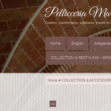
Pellicceria Ma
Creiamo, trasformiamo, adattiamo. Investi in
Home
English
Artigiana
COLLECTION & RESTYLING + SPO
Home
»
COLLECTION & ACCESSOR
<<