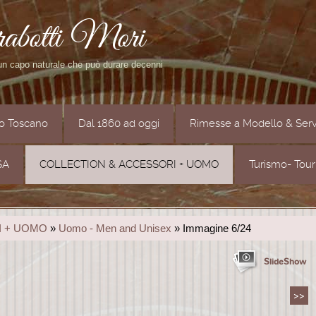
rabotti Mori
 un capo naturale che può durare decenni
to Toscano
Dal 1860 ad oggi
Rimesse a Modello & Serv
SA
COLLECTION & ACCESSORI + UOMO
Turismo- Tou
I + UOMO
»
Uomo - Men and Unisex
» Immagine 6/24
SlideShow
>>