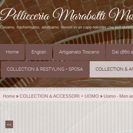
Pellicceria Marabotti Mo
Creiamo, trasformiamo, adattiamo. Investi in un capo naturale che può durar
Home
English
Artigianato Toscano
Dal 1860 
COLLECTION & RESTYLING + SPOSA
COLLECTION & A
Home
»
COLLECTION & ACCESSORI + UOMO
»
Uomo - Men a
<<