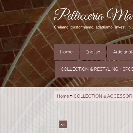
Pellicceria Ma
Creiamo, trasformiamo, adattiamo. Investi in
Home
English
Artigiana
COLLECTION & RESTYLING + SPO
Home
»
COLLECTION & ACCESSOR
<<