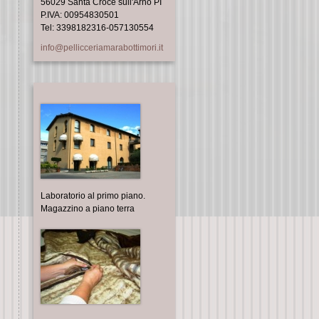
56029 Santa Croce sull'Arno PI
P.IVA: 00954830501
Tel: 3398182316-057130554
info@pellicceriamarabottimori.it
Laboratorio al primo piano.
Magazzino a piano terra